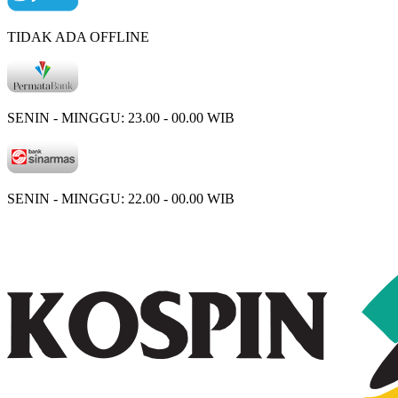
TIDAK ADA OFFLINE
SENIN - MINGGU: 23.00 - 00.00 WIB
SENIN - MINGGU: 22.00 - 00.00 WIB