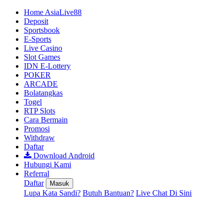
Home AsiaLive88
Deposit
Sportsbook
E-Sports
Live Casino
Slot Games
IDN E-Lottery
POKER
ARCADE
Bolatangkas
Togel
RTP Slots
Cara Bermain
Promosi
Withdraw
Daftar
Download Android
Hubungi Kami
Referral
Daftar
Masuk
Lupa Kata Sandi?
Butuh Bantuan?
Live Chat Di Sini