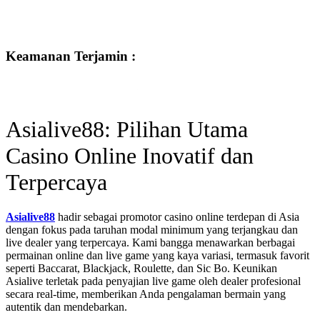
Keamanan Terjamin :
Asialive88: Pilihan Utama
Casino Online Inovatif dan
Terpercaya
Asialive88
hadir sebagai promotor casino online terdepan di Asia
dengan fokus pada taruhan modal minimum yang terjangkau dan
live dealer yang terpercaya. Kami bangga menawarkan berbagai
permainan online dan live game yang kaya variasi, termasuk favorit
seperti Baccarat, Blackjack, Roulette, dan Sic Bo. Keunikan
Asialive terletak pada penyajian live game oleh dealer profesional
secara real-time, memberikan Anda pengalaman bermain yang
autentik dan mendebarkan.