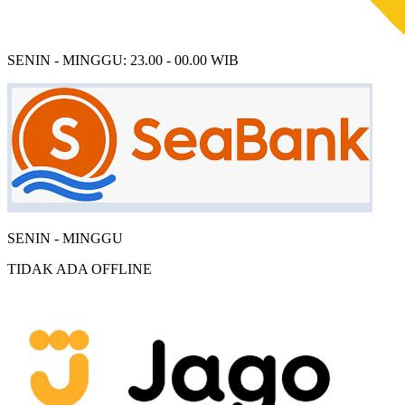
SENIN - MINGGU: 23.00 - 00.00 WIB
SENIN - MINGGU
TIDAK ADA OFFLINE