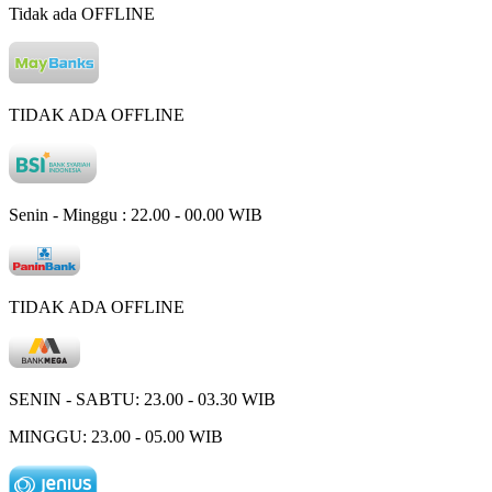
Tidak ada OFFLINE
TIDAK ADA OFFLINE
Senin - Minggu : 22.00 - 00.00 WIB
TIDAK ADA OFFLINE
SENIN - SABTU: 23.00 - 03.30 WIB
MINGGU: 23.00 - 05.00 WIB