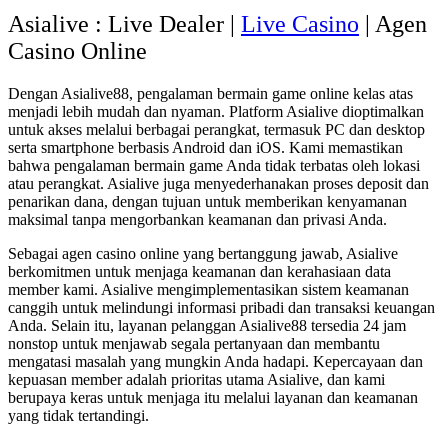
Asialive : Live Dealer |
Live Casino
| Agen
Casino Online
Dengan Asialive88, pengalaman bermain game online kelas atas
menjadi lebih mudah dan nyaman. Platform Asialive dioptimalkan
untuk akses melalui berbagai perangkat, termasuk PC dan desktop
serta smartphone berbasis Android dan iOS. Kami memastikan
bahwa pengalaman bermain game Anda tidak terbatas oleh lokasi
atau perangkat. Asialive juga menyederhanakan proses deposit dan
penarikan dana, dengan tujuan untuk memberikan kenyamanan
maksimal tanpa mengorbankan keamanan dan privasi Anda.
Sebagai agen casino online yang bertanggung jawab, Asialive
berkomitmen untuk menjaga keamanan dan kerahasiaan data
member kami. Asialive mengimplementasikan sistem keamanan
canggih untuk melindungi informasi pribadi dan transaksi keuangan
Anda. Selain itu, layanan pelanggan Asialive88 tersedia 24 jam
nonstop untuk menjawab segala pertanyaan dan membantu
mengatasi masalah yang mungkin Anda hadapi. Kepercayaan dan
kepuasan member adalah prioritas utama Asialive, dan kami
berupaya keras untuk menjaga itu melalui layanan dan keamanan
yang tidak tertandingi.