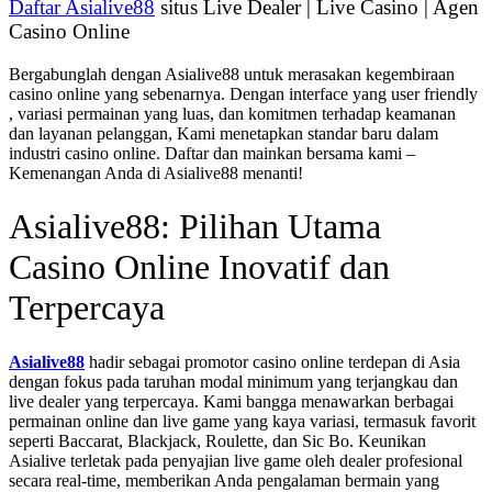
Daftar Asialive88
situs Live Dealer | Live Casino | Agen
Casino Online
Bergabunglah dengan Asialive88 untuk merasakan kegembiraan
casino online yang sebenarnya. Dengan interface yang user friendly
, variasi permainan yang luas, dan komitmen terhadap keamanan
dan layanan pelanggan, Kami menetapkan standar baru dalam
industri casino online. Daftar dan mainkan bersama kami –
Kemenangan Anda di Asialive88 menanti!
Asialive88: Pilihan Utama
Casino Online Inovatif dan
Terpercaya
Asialive88
hadir sebagai promotor casino online terdepan di Asia
dengan fokus pada taruhan modal minimum yang terjangkau dan
live dealer yang terpercaya. Kami bangga menawarkan berbagai
permainan online dan live game yang kaya variasi, termasuk favorit
seperti Baccarat, Blackjack, Roulette, dan Sic Bo. Keunikan
Asialive terletak pada penyajian live game oleh dealer profesional
secara real-time, memberikan Anda pengalaman bermain yang