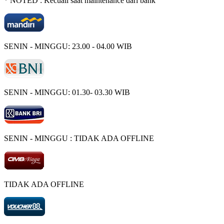
* NOTED : Kecuali saat maintenance dari bank
SENIN - MINGGU: 23.00 - 04.00 WIB
SENIN - MINGGU: 01.30- 03.30 WIB
SENIN - MINGGU : TIDAK ADA OFFLINE
TIDAK ADA OFFLINE