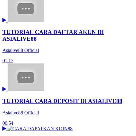
TUTORIAL CARA DAFTAR AKUN DI
ASIALIVE88
Asialive88 Official
01:17
TUTORIAL CARA DEPOSIT DI ASIALIVE88
Asialive88 Official
00:54