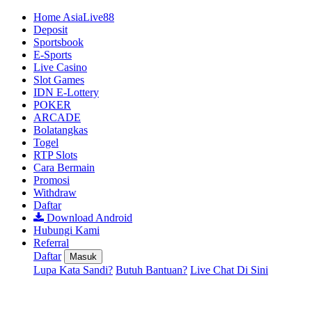
Home AsiaLive88
Deposit
Sportsbook
E-Sports
Live Casino
Slot Games
IDN E-Lottery
POKER
ARCADE
Bolatangkas
Togel
RTP Slots
Cara Bermain
Promosi
Withdraw
Daftar
Download Android
Hubungi Kami
Referral
Daftar
Masuk
Lupa Kata Sandi?
Butuh Bantuan?
Live Chat Di Sini