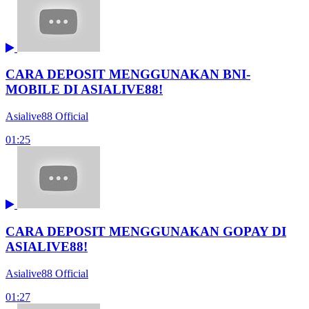
CARA DEPOSIT MENGGUNAKAN BNI-
MOBILE DI ASIALIVE88!
Asialive88 Official
01:25
CARA DEPOSIT MENGGUNAKAN GOPAY DI
ASIALIVE88!
Asialive88 Official
01:27