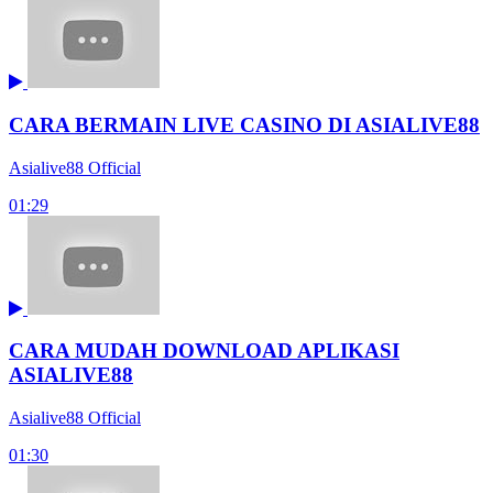
CARA BERMAIN LIVE CASINO DI ASIALIVE88
Asialive88 Official
01:29
CARA MUDAH DOWNLOAD APLIKASI
ASIALIVE88
Asialive88 Official
01:30