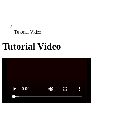
Tutorial Video
Tutorial Video