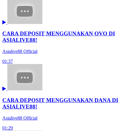
CARA DEPOSIT MENGGUNAKAN OVO DI
ASIALIVE88!
Asialive88 Official
01:37
CARA DEPOSIT MENGGUNAKAN DANA DI
ASIALIVE88!
Asialive88 Official
01:29