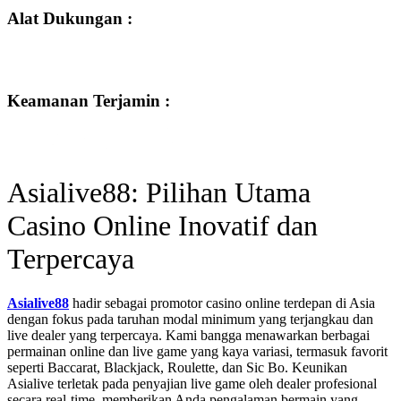
Alat Dukungan :
Keamanan Terjamin :
Asialive88: Pilihan Utama
Casino Online Inovatif dan
Terpercaya
Asialive88
hadir sebagai promotor casino online terdepan di Asia
dengan fokus pada taruhan modal minimum yang terjangkau dan
live dealer yang terpercaya. Kami bangga menawarkan berbagai
permainan online dan live game yang kaya variasi, termasuk favorit
seperti Baccarat, Blackjack, Roulette, dan Sic Bo. Keunikan
Asialive terletak pada penyajian live game oleh dealer profesional
secara real-time, memberikan Anda pengalaman bermain yang