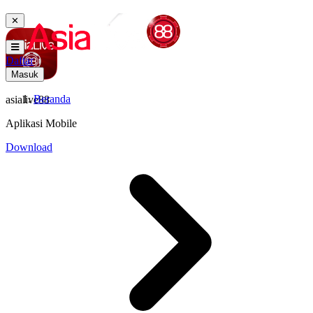
✕
Daftar
Masuk
Beranda
asialive88
Aplikasi Mobile
Download