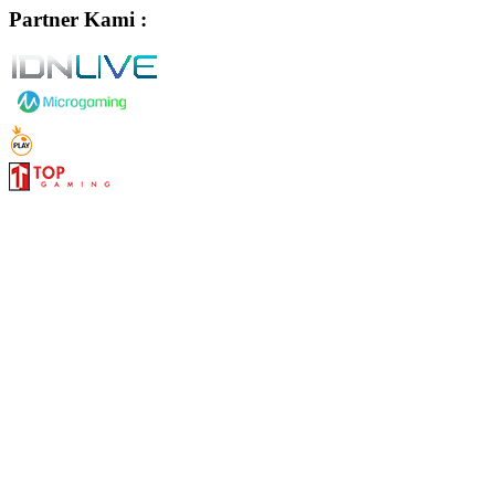
Partner Kami :