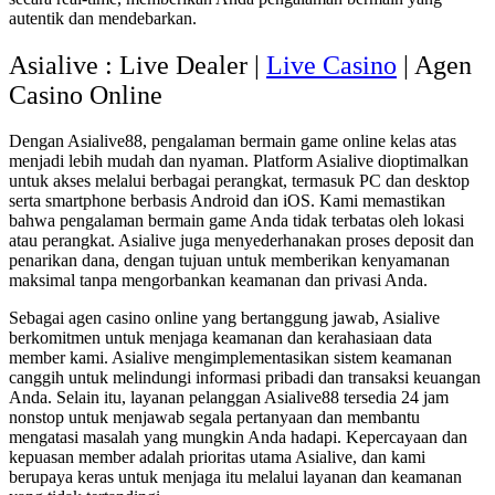
autentik dan mendebarkan.
Asialive : Live Dealer |
Live Casino
| Agen
Casino Online
Dengan Asialive88, pengalaman bermain game online kelas atas
menjadi lebih mudah dan nyaman. Platform Asialive dioptimalkan
untuk akses melalui berbagai perangkat, termasuk PC dan desktop
serta smartphone berbasis Android dan iOS. Kami memastikan
bahwa pengalaman bermain game Anda tidak terbatas oleh lokasi
atau perangkat. Asialive juga menyederhanakan proses deposit dan
penarikan dana, dengan tujuan untuk memberikan kenyamanan
maksimal tanpa mengorbankan keamanan dan privasi Anda.
Sebagai agen casino online yang bertanggung jawab, Asialive
berkomitmen untuk menjaga keamanan dan kerahasiaan data
member kami. Asialive mengimplementasikan sistem keamanan
canggih untuk melindungi informasi pribadi dan transaksi keuangan
Anda. Selain itu, layanan pelanggan Asialive88 tersedia 24 jam
nonstop untuk menjawab segala pertanyaan dan membantu
mengatasi masalah yang mungkin Anda hadapi. Kepercayaan dan
kepuasan member adalah prioritas utama Asialive, dan kami
berupaya keras untuk menjaga itu melalui layanan dan keamanan